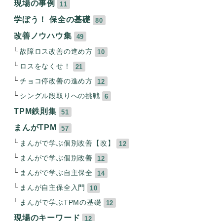
現場の事例
11
学ぼう！ 保全の基礎
80
改善ノウハウ集
49
故障ロス改善の進め方
10
ロスをなくせ！
21
チョコ停改善の進め方
12
シングル段取りへの挑戦
6
TPM鉄則集
51
まんがTPM
57
まんがで学ぶ個別改善【改】
12
まんがで学ぶ個別改善
12
まんがで学ぶ自主保全
14
まんが自主保全入門
10
まんがで学ぶTPMの基礎
12
現場のキーワード
12