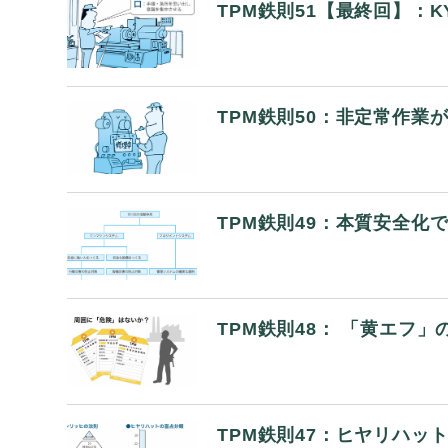
TPM鉄則51【最終回】：
TPM鉄則50：非定常作業
TPM鉄則49：本質安全化
TPM鉄則48： 「黄エフ
TPM鉄則47：ヒヤリハッ