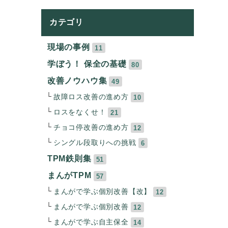
カテゴリ
現場の事例
11
学ぼう！ 保全の基礎
80
改善ノウハウ集
49
故障ロス改善の進め方
10
ロスをなくせ！
21
チョコ停改善の進め方
12
シングル段取りへの挑戦
6
TPM鉄則集
51
まんがTPM
57
まんがで学ぶ個別改善【改】
12
まんがで学ぶ個別改善
12
まんがで学ぶ自主保全
14