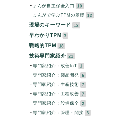
まんが自主保全入門
10
まんがで学ぶTPMの基礎
12
現場のキーワード
12
早わかりTPM
3
戦略的TPM
18
技術専門家紹介
21
専門家紹介：改善IoT
1
専門家紹介：製品開発
6
専門家紹介：生産技術
7
専門家紹介：工程改善
7
専門家紹介：設備保全
2
専門家紹介：管理・間接
3