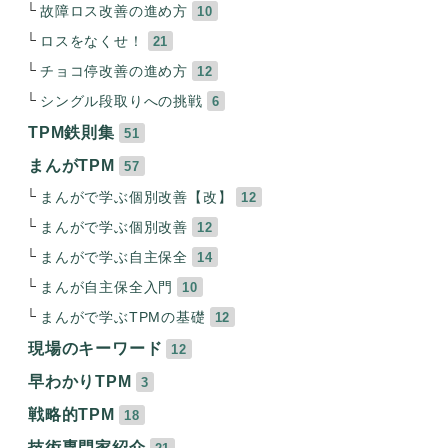
故障ロス改善の進め方
10
ロスをなくせ！
21
チョコ停改善の進め方
12
シングル段取りへの挑戦
6
TPM鉄則集
51
まんがTPM
57
まんがで学ぶ個別改善【改】
12
まんがで学ぶ個別改善
12
まんがで学ぶ自主保全
14
まんが自主保全入門
10
まんがで学ぶTPMの基礎
12
現場のキーワード
12
早わかりTPM
3
戦略的TPM
18
技術専門家紹介