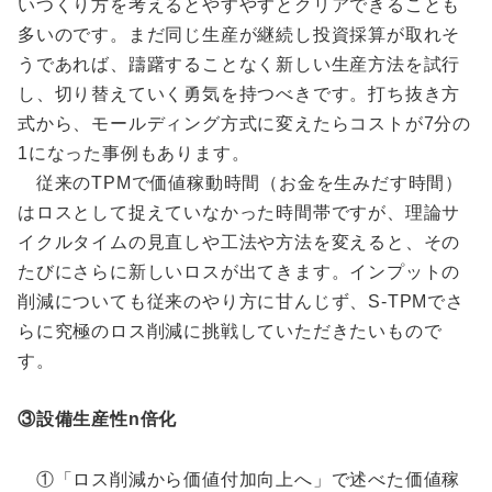
いつくり方を考えるとやすやすとクリアできることも
多いのです。まだ同じ生産が継続し投資採算が取れそ
うであれば、躊躇することなく新しい生産方法を試行
し、切り替えていく勇気を持つべきです。打ち抜き方
式から、モールディング方式に変えたらコストが7分の
1になった事例もあります。
従来のTPMで価値稼動時間（お金を生みだす時間）
はロスとして捉えていなかった時間帯ですが、理論サ
イクルタイムの見直しや工法や方法を変えると、その
たびにさらに新しいロスが出てきます。インプットの
削減についても従来のやり方に甘んじず、S-TPMでさ
らに究極のロス削減に挑戦していただきたいもので
す。
③設備生産性n倍化
①「ロス削減から価値付加向上へ」で述べた価値稼