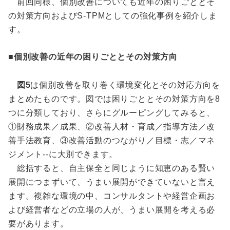
前回同様、個別改善についても近年の困りごととそ
の対策方向およびS-TPMとしての強化事例を紹介しま
す。
■個別改善の近年の困りごととその対策方向
図5
は個別改善を取り巻く環境変化とその対応方向を
まとめたものです。図では困りごととその対策方向を8
つに分類しており、さらにグルーピングしてみると、
①財務成果／成果、②改善人材・育成／指導方法／改
善手法教育、③改善活動のつながり／目標・志／マネ
ジメント--に大別できます。
総括すると、自主保全と同じように知恵のある賢い
展開につまずいて、うまい展開ができていないと言え
ます。複雑な環境の中、コンサルタントや経営企画お
よび経営者などの立場の人が、うまい展開を考える必
要があります。