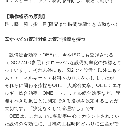
５．スピードアップ：制約を排除し、最速で動かす
【動作経済の原則】
足→腰→腕→指→目(限界まで時間短縮できる動きへ)
⑤すべての管理対象に管理指標を持つ
設備総合効率：OEEは、今やISOにも登録される
（ISO22400参照）グローバルな設備効率化の指標とな
っています。それ以外にも、図2で＜設備＞以外にも＜
人＞＜エネルギー＞＜材料＞のロスを示しましたが、
それらに関わる指標をOHE：人総合効率、OE'E：エネ
ルギー総合効率、OME：マテリアル総合効率など、管
理すべき対象ごとに測定できる指標を設定することが
大切です。「測定なくして管理なし」です。
OEEは、これまでに稼動率中心でカウントされてい
た設備の有効性に、目標の工程時間どおりに生産がで