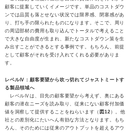
顧客に提案していくイメージです。単品のコストダウ
ンでは品質も落とせない状況では限界感、閉塞感があ
り、打ち手の限られたものになります。そこで、周り
の周辺部材の費用も取り込んでトータルで考えること
で大きな自由度が生まれ、新たなコストダウン策を生
み出すことができるとする事例です。もちろん、前提
として顧客がそれを受け入れてくれる必要がありま
す。
レベルⅣ：顧客要望から吹っ切れてジャストミートす
る製品領域へ
レベルⅣは、目先の顧客要望から考えず、奥にある
顧客の潜在ニーズを読み取り、従来にない顧客付加価
値を洞察して提供することをねらいます（
図12
）。他
社との差別化にたいへん有効な方法となります。もち
ろん、そのためには従来のアウトプットを超えるアウ