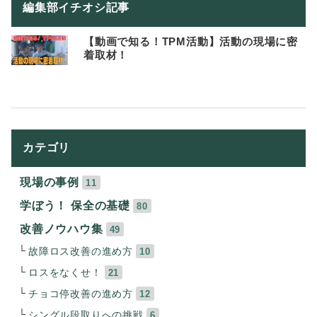
編集部イチオシ記事
【動画で知る！TPM活動】活動の現場に密
着取材！
カテゴリ
現場の事例
11
学ぼう！ 保全の基礎
80
改善ノウハウ集
49
故障ロス改善の進め方
10
ロスをなくせ！
21
チョコ停改善の進め方
12
シングル段取りへの挑戦
6