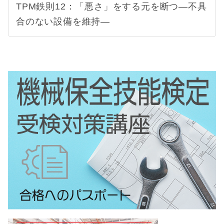
TPM鉄則12：「悪さ」をする元を断つ―不具
合のない設備を維持―