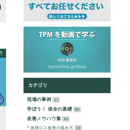
場
方
カテゴリ
現場の事例
11
学ぼう！ 保全の基礎
80
改善ノウハウ集
49
故障ロス改善の進め方
10