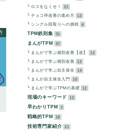
ロスをなくせ！
21
チョコ停改善の進め方
12
シングル段取りへの挑戦
6
方
TPM鉄則集
51
まんがTPM
57
まんがで学ぶ個別改善【改】
12
まんがで学ぶ個別改善
12
まんがで学ぶ自主保全
14
まんが自主保全入門
10
まんがで学ぶTPMの基礎
12
現場のキーワード
12
早わかりTPM
3
戦略的TPM
18
技術専門家紹介
21