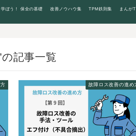
学ぼう！ 保全の基礎
改善ノウハウ集
TPM鉄則集
まんがT
”の記事一覧
め方
故障ロス改善の進め