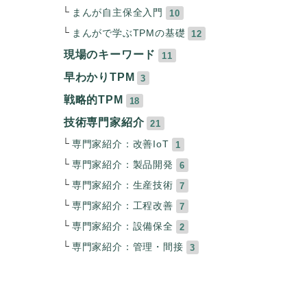
まんが自主保全入門
10
まんがで学ぶTPMの基礎
12
現場のキーワード
11
早わかりTPM
3
戦略的TPM
18
技術専門家紹介
21
専門家紹介：改善IoT
1
専門家紹介：製品開発
6
専門家紹介：生産技術
7
専門家紹介：工程改善
7
専門家紹介：設備保全
2
専門家紹介：管理・間接
3