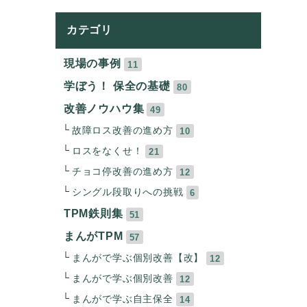
カテゴリ
現場の事例
11
学ぼう！ 保全の基礎
80
改善ノウハウ集
49
故障ロス改善の進め方
10
ロスをなくせ！
21
チョコ停改善の進め方
12
シングル段取りへの挑戦
6
TPM鉄則集
51
まんがTPM
57
まんがで学ぶ個別改善【改】
12
まんがで学ぶ個別改善
12
まんがで学ぶ自主保全
14