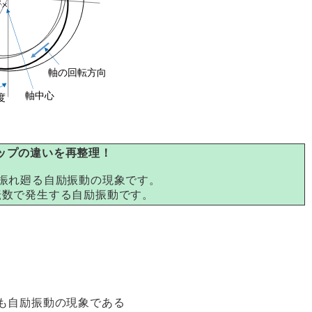
ップの違いを再整理！
で振れ廻る自励振動の現象です。
転数で発生する自励振動です。
も自励振動の現象である