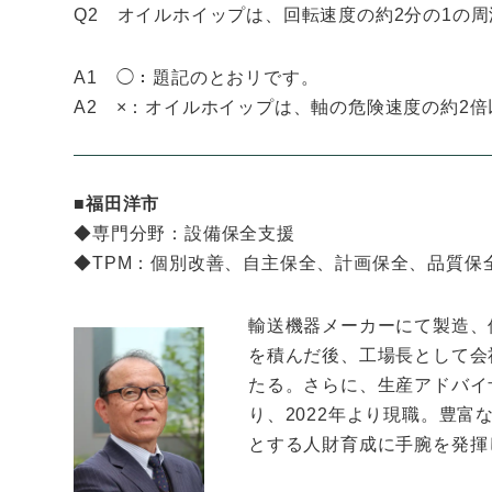
Q2 オイルホイップは、回転速度の約2分の1の
A1 ◯：題記のとおリです。
A2 ×：オイルホイップは、軸の危険速度の約2
■福田洋市
◆専門分野：設備保全支援
◆TPM：個別改善、自主保全、計画保全、品質保
輸送機器メーカーにて製造、
を積んだ後、工場長として会
たる。さらに、生産アドバイ
り、2022年より現職。豊
とする人財育成に手腕を発揮