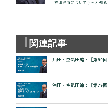
福田洋市についてもっと知る 
関連記事
油圧・空気圧編：【第80
油圧・空気圧編：【第79