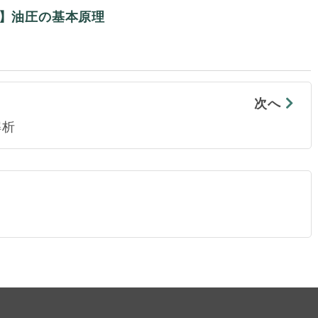
回】油圧の基本原理
次へ
解析