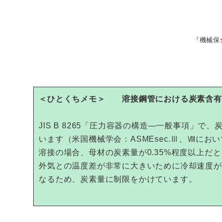
『機械保
＜ひとくちメモ＞ 溶接鋼管における炭素含有
JIS B 8265「圧力容器の構造—一般事項」で
います（米国機械学会：ASMEsec.Ⅲ、Ⅷにお
溶接の場合、母材の炭素量が0.35%程度以上
外気との温度差が非常に大きいために冷却速度が
なるため、炭素量に制限をかけています。