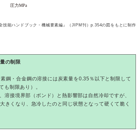
全技能ハンドブック・機械要素編』（JIPM刊）p.354の図をもとに制作
量の制限
、炭素鋼・合金鋼の溶接には炭素量を0.35％以下と制限して
いても制限あり）。
だと、溶接境界部（ボンド）と熱影響部は自然冷却ですが、
大きくなり、急冷したのと同じ状態となって硬くて脆く