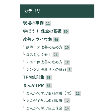
カテゴリ
現場の事例
11
学ぼう！ 保全の基礎
80
改善ノウハウ集
49
故障ロス改善の進め方
10
ロスをなくせ！
21
チョコ停改善の進め方
12
シングル段取りへの挑戦
6
TPM鉄則集
51
まんがTPM
57
まんがで学ぶ個別改善【改】
12
まんがで学ぶ個別改善
12
まんがで学ぶ自主保全
14