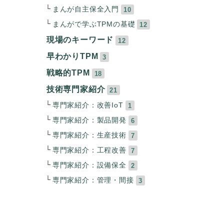
まんが自主保全入門
10
まんがで学ぶTPMの基礎
12
現場のキーワード
12
早わかりTPM
3
戦略的TPM
18
技術専門家紹介
21
専門家紹介：改善IoT
1
専門家紹介：製品開発
6
専門家紹介：生産技術
7
専門家紹介：工程改善
7
専門家紹介：設備保全
2
専門家紹介：管理・間接
3