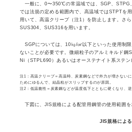
一般に、0〜350℃の常温域では、SGP、STPG
では法規の定める範囲内で、高温域ではSTPTを用い
用いて、高温クリープ（注1）を防止します。さら
SUS304、SUS316を用います。
SGPについては、10㎏/㎠以下といった使用制
ないことが必要です。微細粒子のアルミキルド鋼STPL
Ni（STPL690）あるいはオーステナイト系ステ
注1：高温クリープ＝高温時、炭素鋼などで外力が増さない
ためにゆるんで、結晶粒がスリップするのが原因。
注2：低温脆性＝炭素鋼などが温度低下とともに硬くなり、
下図に、JIS規格による配管用鋼管の使用範囲を
JIS
規格によ