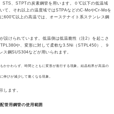
、STS、STPTの炭素鋼管を用います。０℃以下の低温域
て、それ以上の温度域ではSTPAなどのC-MoやCr-Moを
に600℃以上の高温では、オーステナイト系ステンレス鋼
限が設けられています。低温側は低温脆性（注2）を起こさ
380や、変形に対して柔軟な3.5Ni（STPL450）、９
ンレス鋼SUS304などが用いられます。
にもかかわらず、時間とともに変形が進行する現象。結晶粒界が高温の
逆に伸びが減少して脆くなる現象。
示します。
る配管用鋼管の使
用
範
囲