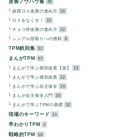
改善ノウハウ集
49
故障ロス改善の進め方
10
ロスをなくせ！
21
チョコ停改善の進め方
12
シングル段取りへの挑戦
6
TPM鉄則集
51
まんがTPM
57
まんがで学ぶ個別改善【改】
12
まんがで学ぶ個別改善
12
まんがで学ぶ自主保全
14
まんが自主保全入門
10
まんがで学ぶTPMの基礎
12
現場のキーワード
11
早わかりTPM
3
戦略的TPM
18