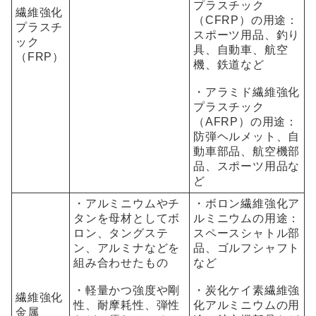
プラスチック
繊維強化
（CFRP）の用途：
プラスチ
スポーツ用品、釣り
ック
具、自動車、航空
（FRP）
機、鉄道など
・アラミド繊維強化
プラスチック
（AFRP）の用途：
防弾ヘルメット、自
動車部品、航空機部
品、スポーツ用品な
ど
・アルミニウムやチ
・ボロン繊維強化ア
タンを母材としてボ
ルミニウムの用途：
ロン、タングステ
スペースシャトル部
ン、アルミナなどを
品、ゴルフシャフト
組み合わせたもの
など
・軽量かつ強度や剛
・炭化ケイ素繊維強
繊維強化
性、耐摩耗性、弾性
化アルミニウムの用
金属