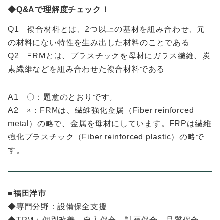
◆Q&Aで理解度チェック！
Q1 複合材料とは、2つ以上の基材を組み合わせ、元
の材料にない特性を生み出した材料のことである
Q2 FRMとは、プラスチックを母材にガラス繊維、炭
素繊維などを組み合わせた複合材料である
A1 〇：題意のとおりです。
A2 ×：FRMは、繊維強化金属（Fiber reinforced
metal）の略で、金属を母材にしています。FRPは繊維
強化プラスチック（Fiber reinforced plastic）の略で
す。
■福田洋市
◆専門分野：設備保全支援
◆TPM：個別改善、自主保全、計画保全、品質保全、