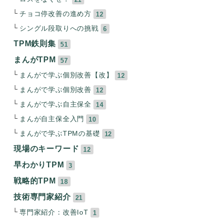
チョコ停改善の進め方
12
シングル段取りへの挑戦
6
TPM鉄則集
51
まんがTPM
57
まんがで学ぶ個別改善【改】
12
まんがで学ぶ個別改善
12
まんがで学ぶ自主保全
14
まんが自主保全入門
10
まんがで学ぶTPMの基礎
12
現場のキーワード
12
早わかりTPM
3
戦略的TPM
18
技術専門家紹介
21
専門家紹介：改善IoT
1