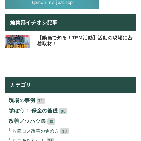
編集部イチオシ記事
【動画で知る！TPM活動】活動の現場に密
着取材！
カテゴリ
現場の事例
11
学ぼう！ 保全の基礎
80
改善ノウハウ集
49
故障ロス改善の進め方
10
ロスをなくせ！
21