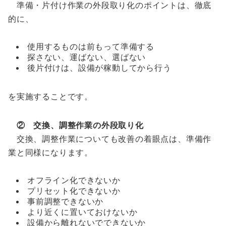
準備・片付け作業の外段取り化のポイントは、徹底
的に、
使用するものは前もって準備する
探さない、運ばない、選ばない
後片付けは、設備が稼動してから行う
を実施することです。
② 交換、調整作業の外段取り化
交換、調整作業についても改善の着眼点は、準備作
業と同様になります。
オフライン化できないか
プリセット化できないか
事前調整できないか
より近くに置いておけないか
設備から離れないでできないか