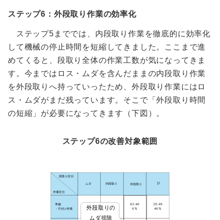
ステップ6：外段取り作業の効率化
ステップ5まででは、内段取り作業を徹底的に効率化
して機械の停止時間を短縮してきました。ここまで進
めてくると、段取り全体の作業工数が気になってきま
す。今まではロス・ムダを含んだままの内段取り作業
を外段取りへ持っていったため、外段取り作業にはロ
ス・ムダがまだ残っています。そこで「外段取り時間
の短縮」が必要になってきます（下図）。
ステップ6の改善対象範囲