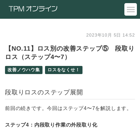
2023年10月 5日 14:52
【NO.11】ロス別の改善ステップ⑤ 段取り
ロス（ステップ4〜7）
改善ノウハウ集
ロスをなくせ！
段取りロスのステップ展開
前回の続きです。今回はステップ4〜7を解説します。
ステップ4：内段取り作業の外段取り化