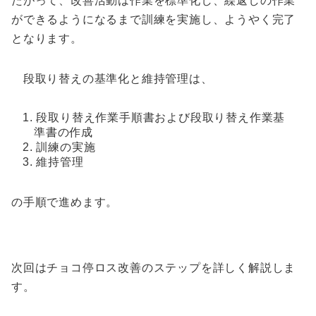
たがって、改善活動は作業を標準化し、繰返しの作業
ができるようになるまで訓練を実施し、ようやく完了
となります。
段取り替えの基準化と維持管理は、
段取り替え作業手順書および段取り替え作業基
準書の作成
訓練の実施
維持管理
の手順で進めます。
次回はチョコ停ロス改善のステップを詳しく解説しま
す。