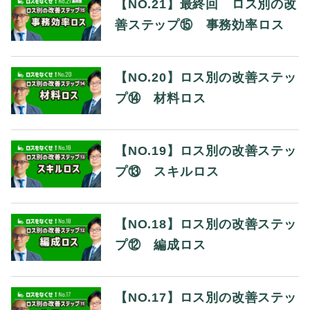
【NO.21】最終回 ロス別の改
善ステップ⑮ 事務効率ロス
【NO.20】ロス別の改善ステッ
プ⑭ 材料ロス
【NO.19】ロス別の改善ステッ
プ⑬ スキルロス
【NO.18】ロス別の改善ステッ
プ⑫ 編成ロス
【NO.17】ロス別の改善ステッ