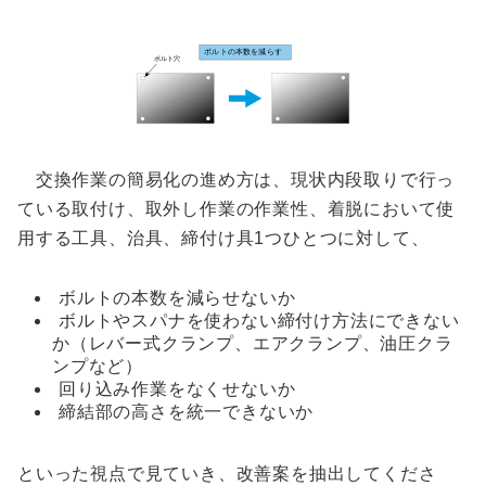
交換作業の簡易化の進め方は、現状内段取りで行っ
ている取付け、取外し作業の作業性、着脱において使
用する工具、治具、締付け具1つひとつに対して、
ボルトの本数を減らせないか
ボルトやスパナを使わない締付け方法にできない
か（レバー式クランプ、エアクランプ、油圧クラ
ンプなど）
回り込み作業をなくせないか
締結部の高さを統一できないか
といった視点で見ていき、改善案を抽出してくださ