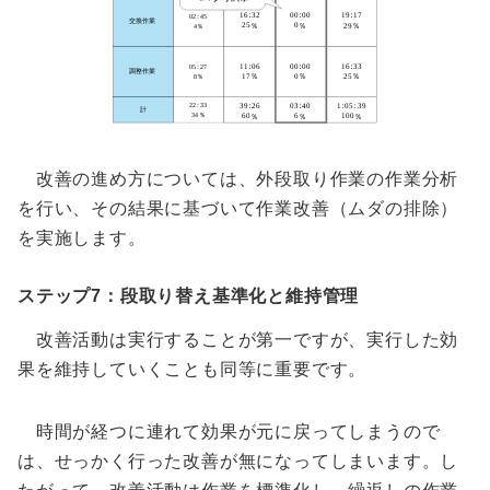
改善の進め方については、外段取り作業の作業分析
を行い、その結果に基づいて作業改善（ムダの排除）
を実施します。
ステップ7：段取り替え基準化と維持管理
改善活動は実行することが第一ですが、実行した効
果を維持していくことも同等に重要です。
時間が経つに連れて効果が元に戻ってしまうので
は、せっかく行った改善が無になってしまいます。し