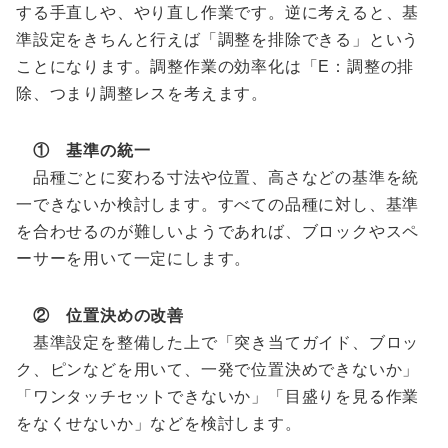
する手直しや、やり直し作業です。逆に考えると、基
準設定をきちんと行えば「調整を排除できる」という
ことになります。調整作業の効率化は「E：調整の排
除、つまり調整レスを考えます。
① 基準の統一
品種ごとに変わる寸法や位置、高さなどの基準を統
一できないか検討します。すべての品種に対し、基準
を合わせるのが難しいようであれば、ブロックやスペ
ーサーを用いて一定にします。
② 位置決めの改善
基準設定を整備した上で「突き当てガイド、ブロッ
ク、ピンなどを用いて、一発で位置決めできないか」
「ワンタッチセットできないか」「目盛りを見る作業
をなくせないか」などを検討します。