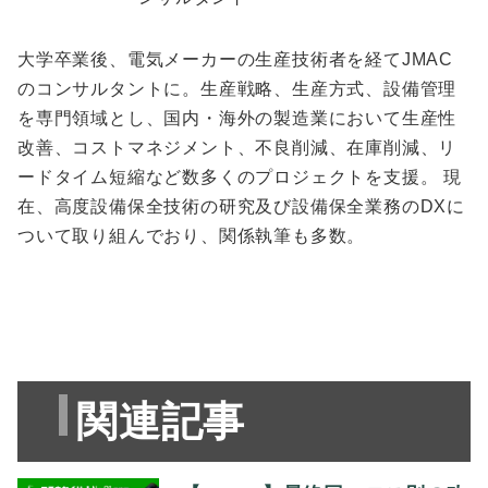
大学卒業後、電気メーカーの生産技術者を経てJMAC
のコンサルタントに。生産戦略、生産方式、設備管理
を専門領域とし、国内・海外の製造業において生産性
改善、コストマネジメント、不良削減、在庫削減、リ
ードタイム短縮など数多くのプロジェクトを支援。 現
在、高度設備保全技術の研究及び設備保全業務のDXに
ついて取り組んでおり、関係執筆も多数。
関連記事