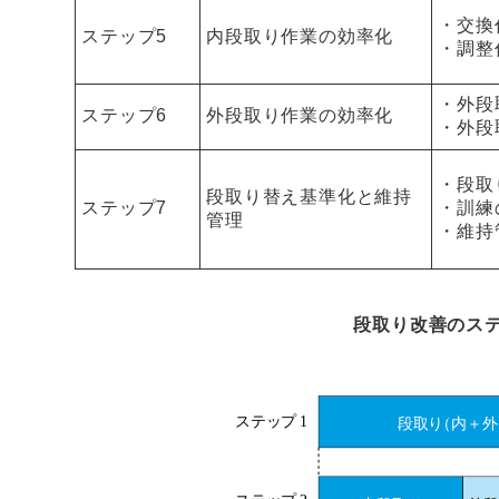
・交換
ステップ5
内段取り作業の効率化
・調整
・外段
ステップ6
外段取り作業の効率化
・外段
・段取
段取り替え基準化と維持
ステップ7
・訓練
管理
・維持
段取り改善のス