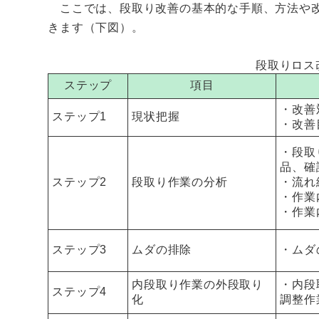
ここでは、段取り改善の基本的な手順、方法や改
きます（下図）。
段取りロス
ステップ
項目
・改善
ステップ1
現状把握
・改善
・段取
品、確
ステップ2
段取り作業の分析
・流れ
・作業
・作業
ステップ3
ムダの排除
・ムダ
内段取り作業の外段取り
・内段
ステップ4
化
調整作