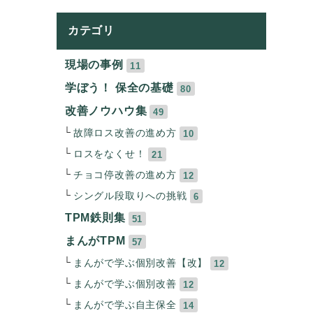
カテゴリ
現場の事例
11
学ぼう！ 保全の基礎
80
改善ノウハウ集
49
故障ロス改善の進め方
10
ロスをなくせ！
21
チョコ停改善の進め方
12
シングル段取りへの挑戦
6
TPM鉄則集
51
まんがTPM
57
まんがで学ぶ個別改善【改】
12
まんがで学ぶ個別改善
12
まんがで学ぶ自主保全
14