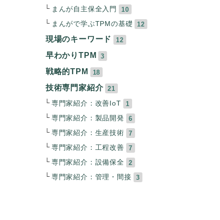
まんが自主保全入門
10
まんがで学ぶTPMの基礎
12
現場のキーワード
12
早わかりTPM
3
戦略的TPM
18
技術専門家紹介
21
専門家紹介：改善IoT
1
専門家紹介：製品開発
6
専門家紹介：生産技術
7
専門家紹介：工程改善
7
専門家紹介：設備保全
2
専門家紹介：管理・間接
3