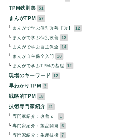
TPM鉄則集
51
まんがTPM
57
まんがで学ぶ個別改善【改】
12
まんがで学ぶ個別改善
12
まんがで学ぶ自主保全
14
まんが自主保全入門
10
まんがで学ぶTPMの基礎
12
現場のキーワード
12
早わかりTPM
3
戦略的TPM
18
技術専門家紹介
21
専門家紹介：改善IoT
1
専門家紹介：製品開発
6
専門家紹介：生産技術
7