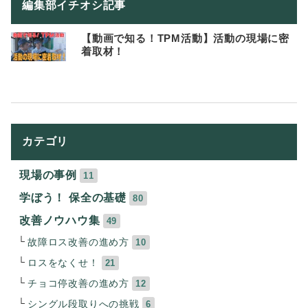
編集部イチオシ記事
【動画で知る！TPM活動】活動の現場に密
着取材！
カテゴリ
現場の事例
11
学ぼう！ 保全の基礎
80
改善ノウハウ集
49
故障ロス改善の進め方
10
ロスをなくせ！
21
チョコ停改善の進め方
12
シングル段取りへの挑戦
6