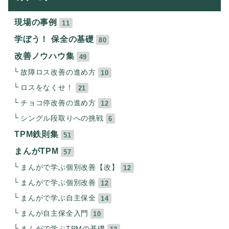
現場の事例
11
学ぼう！ 保全の基礎
80
改善ノウハウ集
49
故障ロス改善の進め方
10
ロスをなくせ！
21
チョコ停改善の進め方
12
シングル段取りへの挑戦
6
TPM鉄則集
51
まんがTPM
57
まんがで学ぶ個別改善【改】
12
まんがで学ぶ個別改善
12
まんがで学ぶ自主保全
14
まんが自主保全入門
10
まんがで学ぶTPMの基礎
12