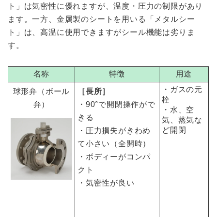
ト」は気密性に優れますが、温度・圧力の制限があり
ます。一方、金属製のシートを用いる「メタルシー
ト」は、高温に使用できますがシール機能は劣りま
す。
名称
特徴
用途
・ガスの元
球形弁（ボール
［長所］
栓
弁）
・90°で開閉操作がで
・水、空
きる
気、蒸気な
ど開閉
・圧力損失がきわめ
て小さい（全開時）
・ボディーがコンパ
クト
・気密性が良い