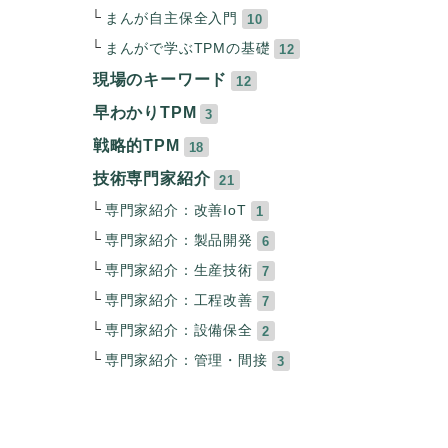
まんが自主保全入門
10
まんがで学ぶTPMの基礎
12
現場のキーワード
12
早わかりTPM
3
戦略的TPM
18
技術専門家紹介
21
専門家紹介：改善IoT
1
専門家紹介：製品開発
6
専門家紹介：生産技術
7
専門家紹介：工程改善
7
専門家紹介：設備保全
2
専門家紹介：管理・間接
3