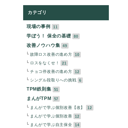
カテゴリ
現場の事例
11
学ぼう！ 保全の基礎
80
改善ノウハウ集
49
故障ロス改善の進め方
10
ロスをなくせ！
21
チョコ停改善の進め方
12
シングル段取りへの挑戦
6
TPM鉄則集
51
まんがTPM
57
まんがで学ぶ個別改善【改】
12
まんがで学ぶ個別改善
12
まんがで学ぶ自主保全
14