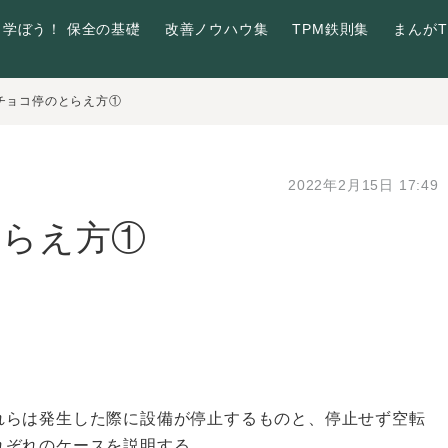
学ぼう！ 保全の基礎
改善ノウハウ集
TPM鉄則集
まんがT
チョコ停のとらえ方①
2022年2月15日 17:49
とらえ方①
れらは発生した際に設備が停止するものと、停止せず空転
れぞれのケースを説明する。