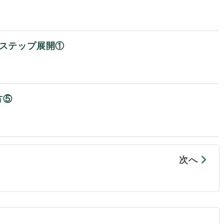
7ステップ展開①
方⑤
次へ