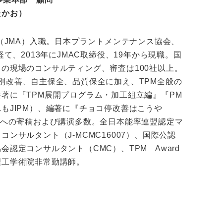
たかお）
会（JMA）入職。日本プラントメンテナンス協会、
経て、2013年にJMAC取締役、19年から現職。国
の現場のコンサルティング、審査は100社以上。
別改善、自主保全、品質保全に加え、TPM全般の
著に『TPM展開プログラム・加工組立編』『PM
もJIPM）、編著に『チョコ停改善はこうや
誌への寄稿および講演多数。全日本能率連盟認定マ
ンサルタント（J-MCMC16007）、国際公認
認定コンサルタント（CMC）、TPM Award
理工学術院非常勤講師。