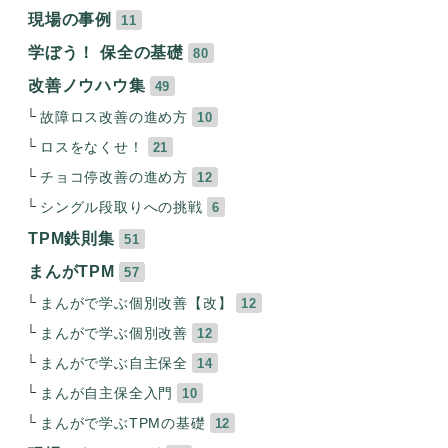
現場の事例
11
学ぼう！ 保全の基礎
80
改善ノウハウ集
49
故障ロス改善の進め方
10
ロスをなくせ！
21
チョコ停改善の進め方
12
シングル段取りへの挑戦
6
TPM鉄則集
51
まんがTPM
57
まんがで学ぶ個別改善【改】
12
まんがで学ぶ個別改善
12
まんがで学ぶ自主保全
14
まんが自主保全入門
10
まんがで学ぶTPMの基礎
12