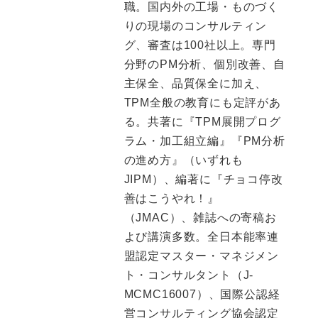
職。国内外の工場・ものづく
りの現場のコンサルティン
グ、審査は100社以上。専門
分野のPM分析、個別改善、自
主保全、品質保全に加え、
TPM全般の教育にも定評があ
る。共著に『TPM展開プログ
ラム・加工組立編』『PM分析
の進め方』（いずれも
JIPM）、編著に『チョコ停改
善はこうやれ！』
（JMAC）、雑誌への寄稿お
よび講演多数。全日本能率連
盟認定マスター・マネジメン
ト・コンサルタント（J-
MCMC16007）、国際公認経
営コンサルティング協会認定