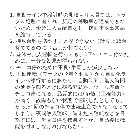
自動ラインで設計時の見積もり人員では、トラ
ブル処理に追われ、所定の稼動率が達成できな
いため、余分に人員配置をし、稼動率や出来高
を維持している
持ち台数を増やすことができない（計算上15台
持ててるのに10台しか持てない）
昼休み無人運転を行っても、1回のチョコ停のた
めに、十分な効果が得られない
チョコ停のために不良･手直しが減少しない
手動運転（ワークの脱着と起動）から自動化ラ
インへ移行するにあたり、自動時間、無人時間
の延長を図るときに残る問題が、ツール寿命と
チョコ停になる。品質的にはCp値（工程能力）
が高く、故障もない状態で運転したとしても、
たった1回のチョコ停で連続生産できなくなって
しまう。夜間無人運転、週末無人運転などを目
指すには、チョコ停を撲滅するか、自己復旧機
能を付加しなければならない